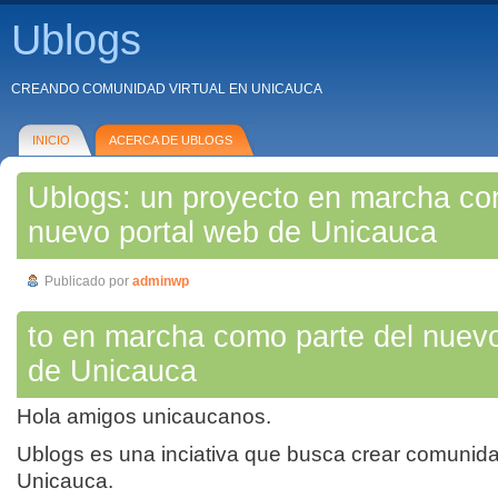
Ublogs
CREANDO COMUNIDAD VIRTUAL EN UNICAUCA
INICIO
ACERCA DE UBLOGS
Ublogs: un proyecto en marcha co
nuevo portal web de Unicauca
Publicado por
adminwp
to en marcha como parte del nuevo
de Unicauca
Hola amigos unicaucanos.
Ublogs es una inciativa que busca crear comunidad
Unicauca.