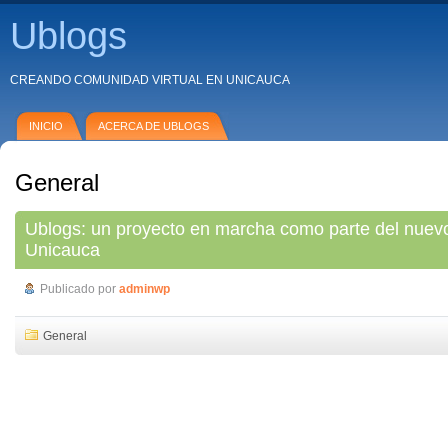
Ublogs
CREANDO COMUNIDAD VIRTUAL EN UNICAUCA
INICIO
ACERCA DE UBLOGS
General
Ublogs: un proyecto en marcha como parte del nuevo
Unicauca
Publicado por
adminwp
General