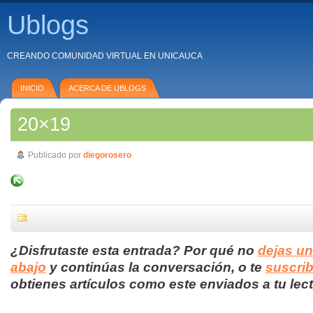
Ublogs
CREANDO COMUNIDAD VIRTUAL EN UNICAUCA
INICIO
ACERCA DE UBLOGS
20×19
Publicado por
diegorosero
¿Disfrutaste esta entrada? Por qué no
dejas u
abajo
y continúas la conversación, o te
suscrib
obtienes artículos como este enviados a tu lect