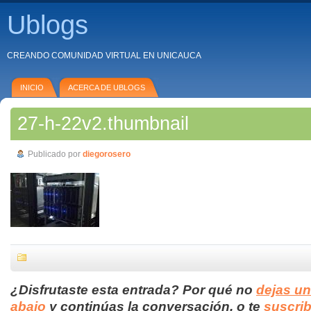
Ublogs
CREANDO COMUNIDAD VIRTUAL EN UNICAUCA
INICIO
ACERCA DE UBLOGS
27-h-22v2.thumbnail
Publicado por
diegorosero
¿Disfrutaste esta entrada? Por qué no
dejas u
abajo
y continúas la conversación, o te
suscrib