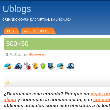
Ublogs
CREANDO COMUNIDAD VIRTUAL EN UNICAUCA
INICIO
ACERCA DE UBLOGS
500×50
Publicado por
diegorosero
¿Disfrutaste esta entrada? Por qué no
dejas u
abajo
y continúas la conversación, o te
suscrib
obtienes artículos como este enviados a tu lect