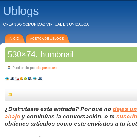
Ublogs
CREANDO COMUNIDAD VIRTUAL EN UNICAUCA
INICIO
ACERCA DE UBLOGS
530×74.thumbnail
Publicado por
diegorosero
¿Disfrutaste esta entrada? Por qué no
dejas u
abajo
y continúas la conversación, o te
suscrib
obtienes artículos como este enviados a tu lect