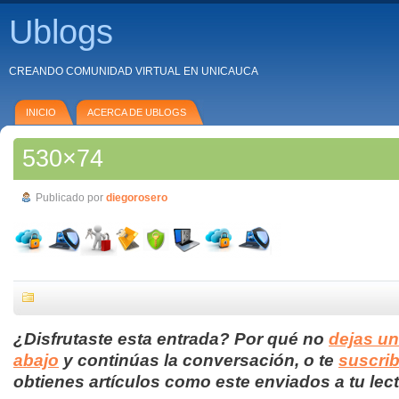
Ublogs
CREANDO COMUNIDAD VIRTUAL EN UNICAUCA
INICIO
ACERCA DE UBLOGS
530×74
Publicado por
diegorosero
¿Disfrutaste esta entrada? Por qué no
dejas u
abajo
y continúas la conversación, o te
suscrib
obtienes artículos como este enviados a tu lect