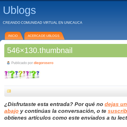
Ublogs
CREANDO COMUNIDAD VIRTUAL EN UNICAUCA
INICIO
ACERCA DE UBLOGS
546×130.thumbnail
Publicado por
diegorosero
¿Disfrutaste esta entrada? Por qué no
dejas u
abajo
y continúas la conversación, o te
suscrib
obtienes artículos como este enviados a tu lect