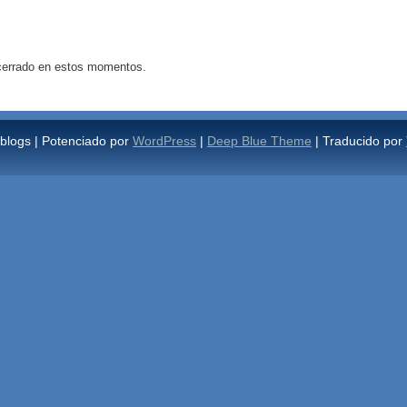
 cerrado en estos momentos.
blogs | Potenciado por
WordPress
|
Deep Blue Theme
| Traducido por