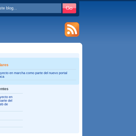
lares
oyecto en marcha como parte del nuevo portal
uca
entes
yecto en
arte del
web de