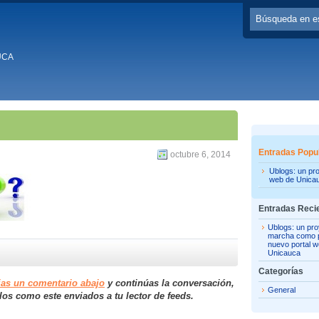
UCA
Entradas Popu
octubre 6, 2014
Ublogs: un pr
web de Unica
Entradas Reci
Ublogs: un pro
marcha como p
nuevo portal 
Unicauca
Categorías
jas un comentario abajo
y continúas la conversación,
General
los como este enviados a tu lector de feeds.