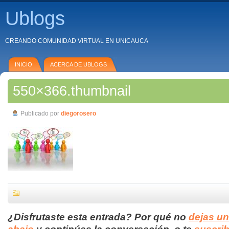
Ublogs
CREANDO COMUNIDAD VIRTUAL EN UNICAUCA
INICIO
ACERCA DE UBLOGS
550×366.thumbnail
Publicado por
diegorosero
¿Disfrutaste esta entrada? Por qué no
dejas u