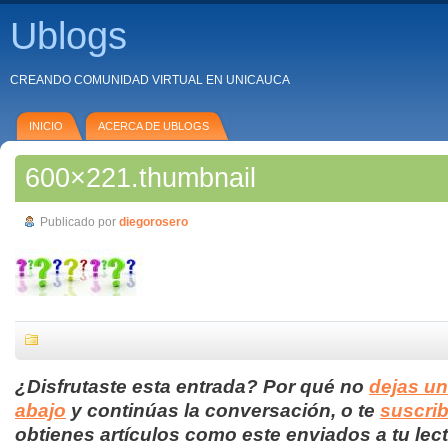
Ublogs
CREANDO COMUNIDAD VIRTUAL EN UNICAUCA
INICIO
ACERCA DE UBLOGS
600×221.thumbnail
Publicado por
diegorosero
¿Disfrutaste esta entrada? Por qué no
dejas u
abajo
y continúas la conversación, o te
suscrib
obtienes artículos como este enviados a tu lect