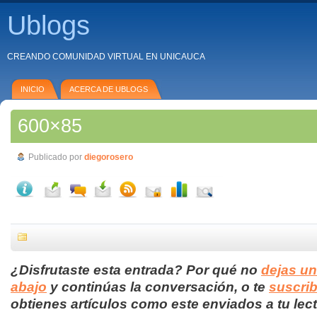
Ublogs
CREANDO COMUNIDAD VIRTUAL EN UNICAUCA
INICIO
ACERCA DE UBLOGS
600×85
Publicado por
diegorosero
¿Disfrutaste esta entrada? Por qué no
dejas u
abajo
y continúas la conversación, o te
suscrib
obtienes artículos como este enviados a tu lect