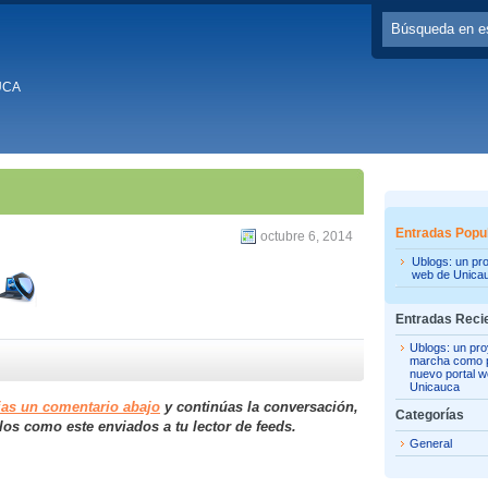
UCA
Entradas Popu
octubre 6, 2014
Ublogs: un pr
web de Unica
Entradas Reci
Ublogs: un pro
marcha como p
nuevo portal 
Unicauca
jas un comentario abajo
y continúas la conversación,
Categorías
los como este enviados a tu lector de feeds.
General