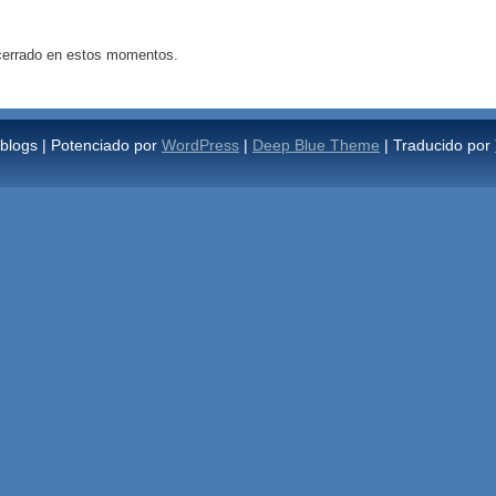
 cerrado en estos momentos.
blogs | Potenciado por
WordPress
|
Deep Blue Theme
| Traducido por