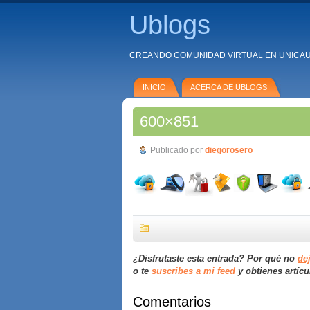
Ublogs
CREANDO COMUNIDAD VIRTUAL EN UNICA
INICIO
ACERCA DE UBLOGS
600×851
Publicado por
diegorosero
¿Disfrutaste esta entrada? Por qué no
de
o te
suscribes a mi feed
y obtienes artícu
Comentarios