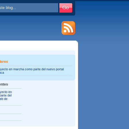
lares
oyecto en marcha como parte del nuevo portal
uca
entes
yecto en
arte del
web de