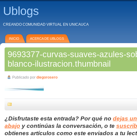
Ublogs
CREANDO COMUNIDAD VIRTUAL EN UNICAUCA
INICIO
ACERCA DE UBLOGS
9693377-curvas-suaves-azules-so
blanco-ilustracion.thumbnail
Publicado por
diegorosero
¿Disfrutaste esta entrada? Por qué no
dejas u
abajo
y continúas la conversación, o te
suscrib
obtienes artículos como este enviados a tu lect