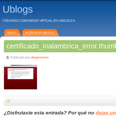
Ublogs
CREANDO COMUNIDAD VIRTUAL EN UNICAUCA
INICIO
ACERCA DE UBLOGS
certificado_inalambrica_error.thum
Publicado por
diegorosero
¿Disfrutaste esta entrada? Por qué no
dejas u