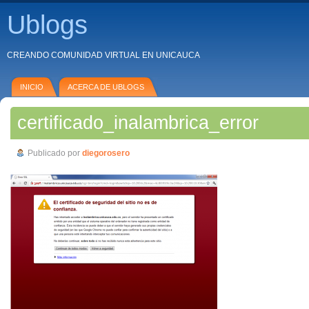
Ublogs
CREANDO COMUNIDAD VIRTUAL EN UNICAUCA
INICIO
ACERCA DE UBLOGS
certificado_inalambrica_error
Publicado por
diegorosero