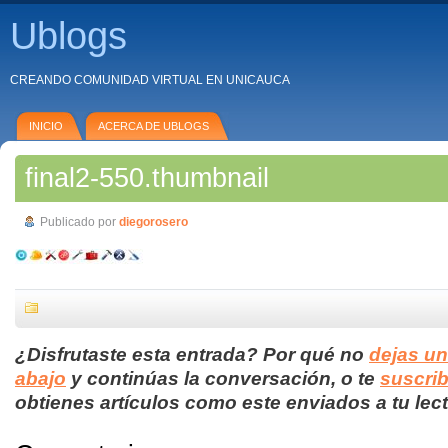
Ublogs
CREANDO COMUNIDAD VIRTUAL EN UNICAUCA
INICIO
ACERCA DE UBLOGS
final2-550.thumbnail
Publicado por
diegorosero
¿Disfrutaste esta entrada? Por qué no
dejas u
abajo
y continúas la conversación, o te
suscrib
obtienes artículos como este enviados a tu lect