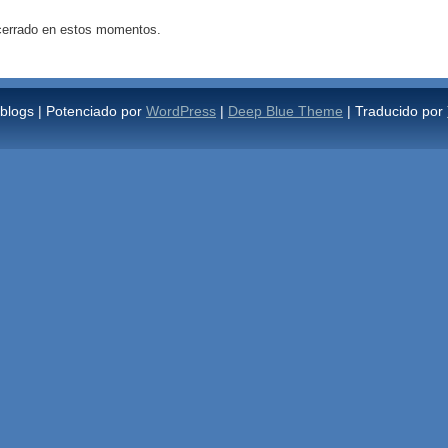
 cerrado en estos momentos.
blogs | Potenciado por
WordPress
|
Deep Blue Theme
| Traducido por