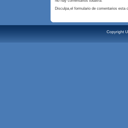
No hay comentarios todavía.
Disculpa,el formulario de comentarios esta
Copyright U