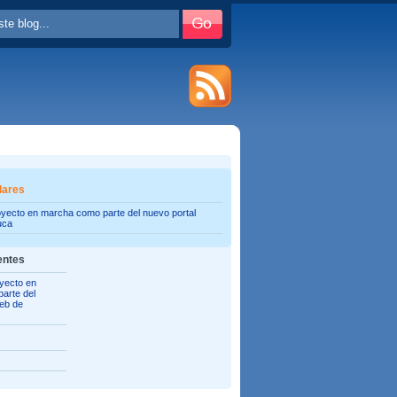
lares
oyecto en marcha como parte del nuevo portal
uca
entes
yecto en
arte del
web de