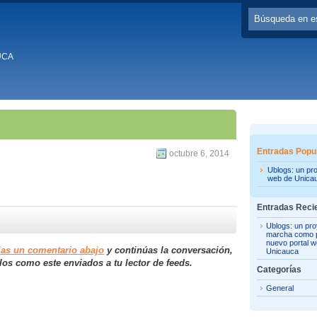
UCA
Entradas Popu
octubre 6, 2014
Ublogs: un pr
web de Unica
Entradas Reci
Ublogs: un pro
marcha como p
nuevo portal 
jas un comentario abajo
y continúas la conversación,
Unicauca
los como este enviados a tu lector de feeds.
Categorías
General