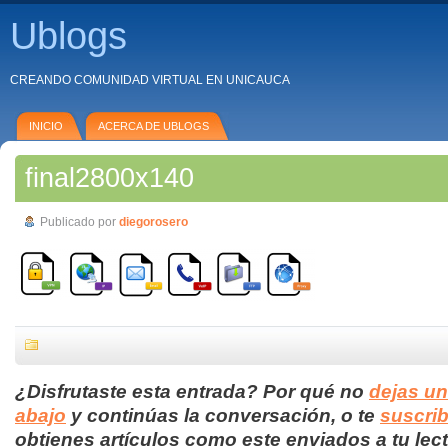
Ublogs
CREANDO COMUNIDAD VIRTUAL EN UNICAUCA
INICIO
ACERCA DE UBLOGS
final2800x140
Publicado por
diegorosero
¿Disfrutaste esta entrada? Por qué no
dejas u
abajo
y continúas la conversación, o te
suscrib
obtienes artículos como este enviados a tu lect