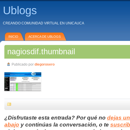
Ublogs
CREANDO COMUNIDAD VIRTUAL EN UNICAUCA
INICIO
ACERCA DE UBLOGS
nagiosdif.thumbnail
Publicado por
diegorosero
¿Disfrutaste esta entrada? Por qué no
dejas u
abajo
y continúas la conversación, o te
suscrib