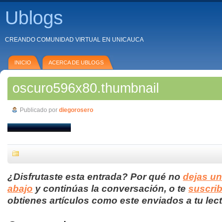
Ublogs
CREANDO COMUNIDAD VIRTUAL EN UNICAUCA
INICIO
ACERCA DE UBLOGS
oscuro596x80.thumbnail
Publicado por
diegorosero
¿Disfrutaste esta entrada? Por qué no
dejas u
abajo
y continúas la conversación, o te
suscrib
obtienes artículos como este enviados a tu lect