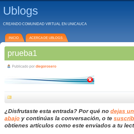
Ublogs
CREANDO COMUNIDAD VIRTUAL EN UNICAUCA
INICIO
ACERCA DE UBLOGS
prueba1
Publicado por
diegorosero
¿Disfrutaste esta entrada? Por qué no
dejas u
abajo
y continúas la conversación, o te
suscrib
obtienes artículos como este enviados a tu lect