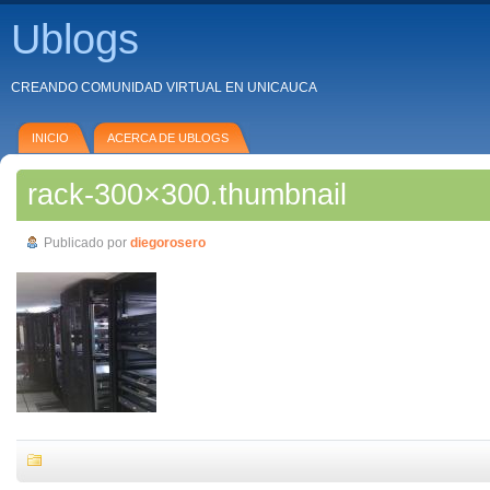
Ublogs
CREANDO COMUNIDAD VIRTUAL EN UNICAUCA
INICIO
ACERCA DE UBLOGS
rack-300×300.thumbnail
Publicado por
diegorosero