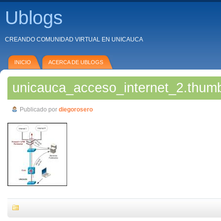
Ublogs
CREANDO COMUNIDAD VIRTUAL EN UNICAUCA
INICIO
ACERCA DE UBLOGS
unicauca_acceso_internet_2.thumb
Publicado por
diegorosero