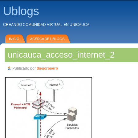
Ublogs
CREANDO COMUNIDAD VIRTUAL EN UNICAUCA
INICIO
ACERCA DE UBLOGS
unicauca_acceso_internet_2
Publicado por
diegorosero